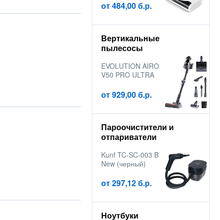
от 484,00 б.р.
Вертикальные
пылесосы
EVOLUTION AIRO
V50 PRO ULTRA
от 929,00 б.р.
Пароочистители и
отпариватели
Kunf TC-SC-003 B
New (черный)
от 297,12 б.р.
Ноутбуки