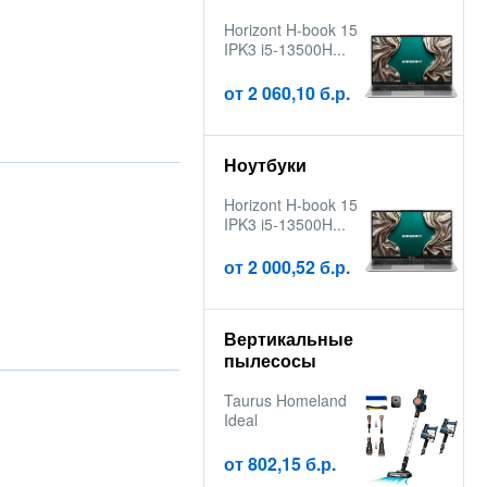
Horizont H-book 15
IPK3 i5-13500H...
от 2 060,10 б.р.
Ноутбуки
Horizont H-book 15
IPK3 i5-13500H...
от 2 000,52 б.р.
Вертикальные
пылесосы
Taurus Homeland
Ideal
от 802,15 б.р.