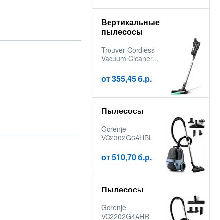
Вертикальные
пылесосы
Trouver Cordless
Vacuum Cleaner...
от 355,45 б.р.
Пылесосы
Gorenje
VC2302G6AHBL
от 510,70 б.р.
Пылесосы
Gorenje
VC2202G4AHR