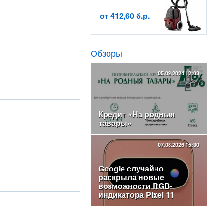
от 412,60 б.р.
Обзоры
05.09.2024 12:03
Кредит «На родныя
тавары»
07.08.2026 15:30
Google случайно
раскрыла новые
возможности RGB-
индикатора Pixel 11