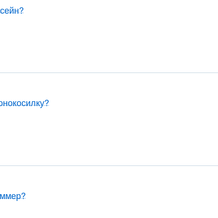
ссейн?
зонокосилку?
иммер?