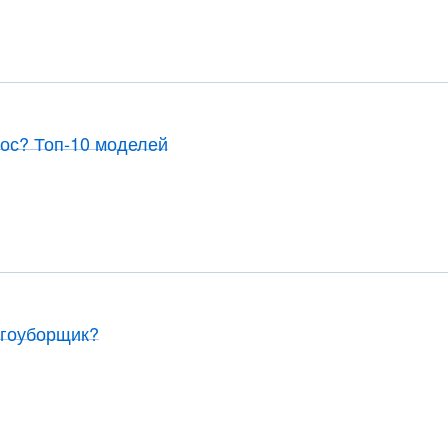
сос? Топ-10 моделей
егоуборщик?