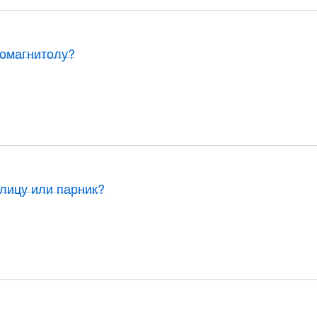
томагнитолу?
плицу или парник?